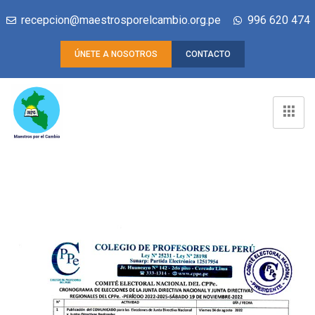
recepcion@maestrosporelcambio.org.pe
996 620 474
ÚNETE A NOSOTROS
CONTACTO