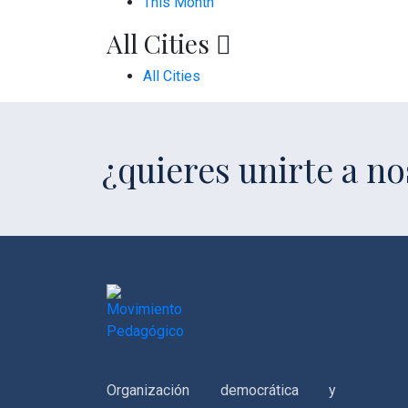
This Month
All Cities
All Cities
¿quieres unirte a n
Organización democrática y