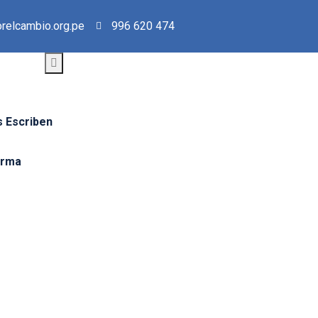
relcambio.org.pe
996 620 474
 Escriben
orma