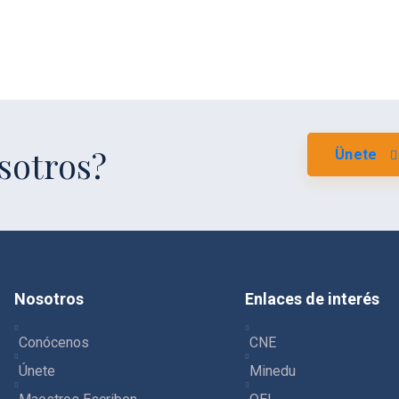
osotros?
Ünete
Nosotros
Enlaces de interés
Conócenos
CNE
Únete
Minedu