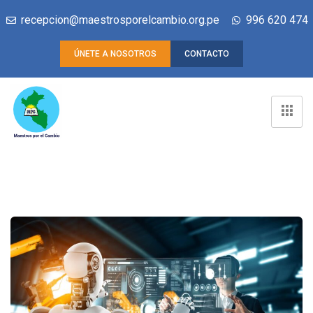
recepcion@maestrosporelcambio.org.pe
996 620 474
ÚNETE A NOSOTROS
CONTACTO