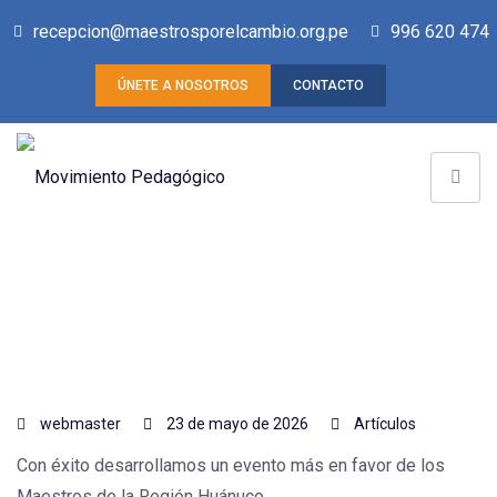
recepcion@maestrosporelcambio.org.pe
996 620 474
ÚNETE A NOSOTROS
CONTACTO
webmaster
23 de mayo de 2026
Artículos
Con éxito desarrollamos un evento más en favor de los
Maestros de la Región Huánuco.