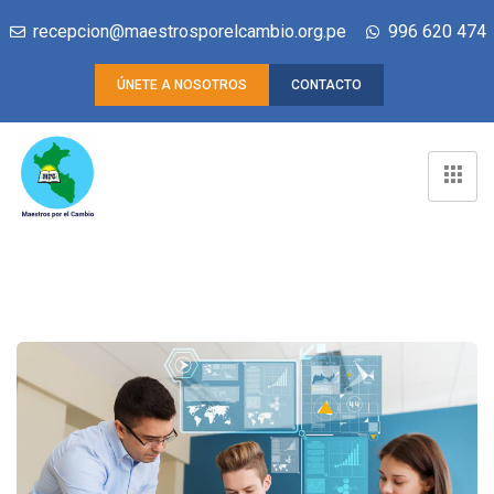
recepcion@maestrosporelcambio.org.pe
996 620 474
ÚNETE A NOSOTROS
CONTACTO