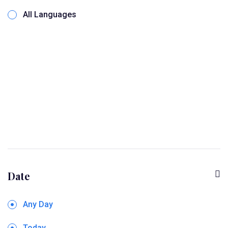
All Languages
Date
Any Day
Today