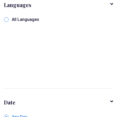
Languages
All Languages
Date
Any Day